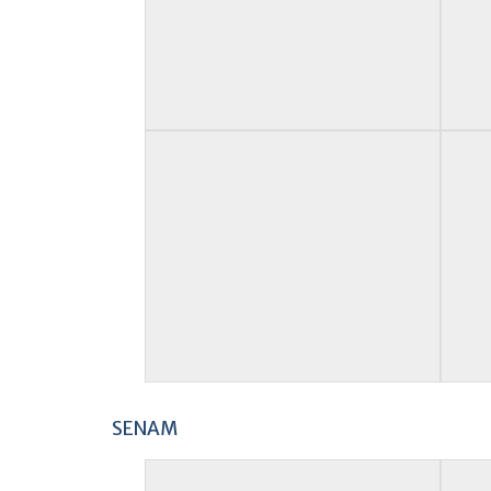
SENAM