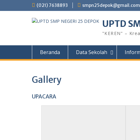
Skip
(021) 7638893
smpn25depok@gmail.com
to
content
UPTD SM
"KEREN" – Kreat
Beranda
Data Sekolah
Inform
Gallery
UPACARA