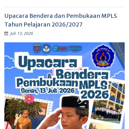
Upacara Bendera dan Pembukaan MPLS
Tahun Pelajaran 2026/2027
Juli 13, 2026