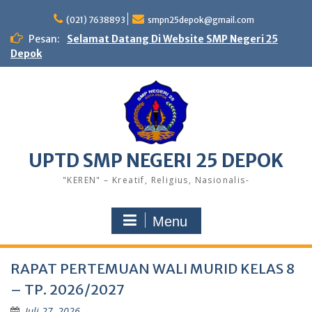
Skip
to
(021) 7638893
smpn25depok@gmail.com
content
Pesan:
Selamat Datang Di Website SMP Negeri 25
Depok
UPTD SMP NEGERI 25 DEPOK
"KEREN" – Kreatif, Religius, Nasionalis-
Menu
Kegiatan
RAPAT PERTEMUAN WALI MURID KELAS 8
– TP. 2026/2027
Juli 27, 2026