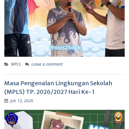
MPLS
Leave a comment
Masa Pengenalan Lingkungan Sekolah
(MPLS) TP. 2026/2027 Hari Ke-1
Juli 13, 2026