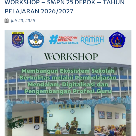
WORKSHOP – SMPN 25 DEPOK – TAHUN
PELAJARAN 2026/2027
Juli 20, 2026