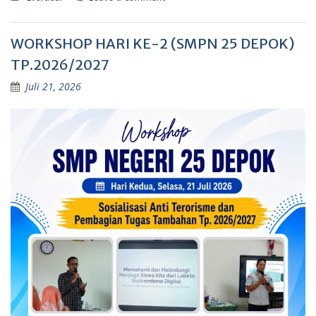
WORKSHOP HARI KE-2 (SMPN 25 DEPOK)
TP.2026/2027
Juli 21, 2026