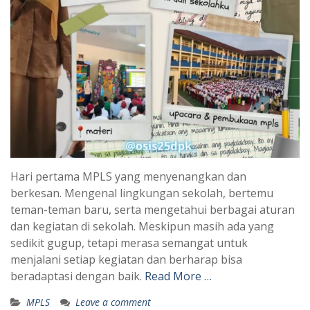
Hari pertama MPLS yang menyenangkan dan
berkesan. Mengenal lingkungan sekolah, bertemu
teman-teman baru, serta mengetahui berbagai aturan
dan kegiatan di sekolah. Meskipun masih ada yang
sedikit gugup, tetapi merasa semangat untuk
menjalani setiap kegiatan dan berharap bisa
beradaptasi dengan baik.
Read More …
MPLS
Leave a comment