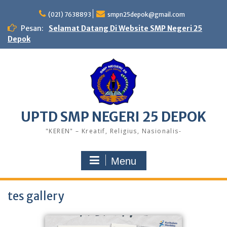
Skip
to
(021) 7638893
smpn25depok@gmail.com
content
Pesan:
Selamat Datang Di Website SMP Negeri 25
Depok
UPTD SMP NEGERI 25 DEPOK
"KEREN" – Kreatif, Religius, Nasionalis-
Menu
tes gallery