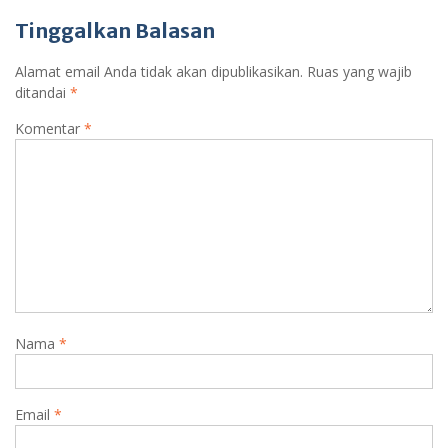
Tinggalkan Balasan
Alamat email Anda tidak akan dipublikasikan.
Ruas yang wajib
ditandai
*
Komentar
*
Nama
*
Email
*