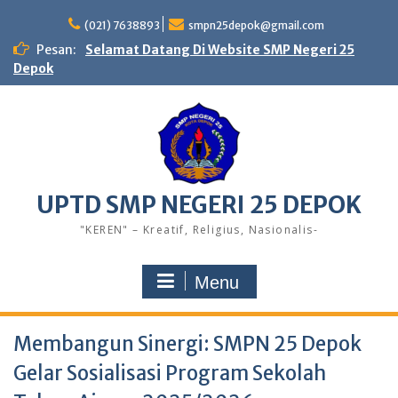
Skip
to
(021) 7638893
smpn25depok@gmail.com
content
Pesan:
Selamat Datang Di Website SMP Negeri 25
Depok
UPTD SMP NEGERI 25 DEPOK
"KEREN" – Kreatif, Religius, Nasionalis-
Menu
Membangun Sinergi: SMPN 25 Depok
Gelar Sosialisasi Program Sekolah