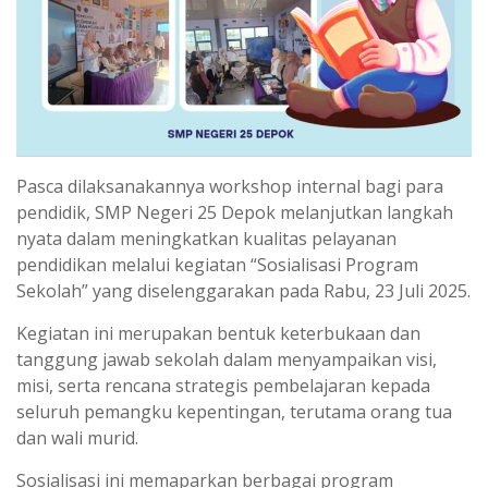
Pasca dilaksanakannya workshop internal bagi para
pendidik, SMP Negeri 25 Depok melanjutkan langkah
nyata dalam meningkatkan kualitas pelayanan
pendidikan melalui kegiatan “Sosialisasi Program
Sekolah” yang diselenggarakan pada Rabu, 23 Juli 2025.
Kegiatan ini merupakan bentuk keterbukaan dan
tanggung jawab sekolah dalam menyampaikan visi,
misi, serta rencana strategis pembelajaran kepada
seluruh pemangku kepentingan, terutama orang tua
dan wali murid.
Sosialisasi ini memaparkan berbagai program