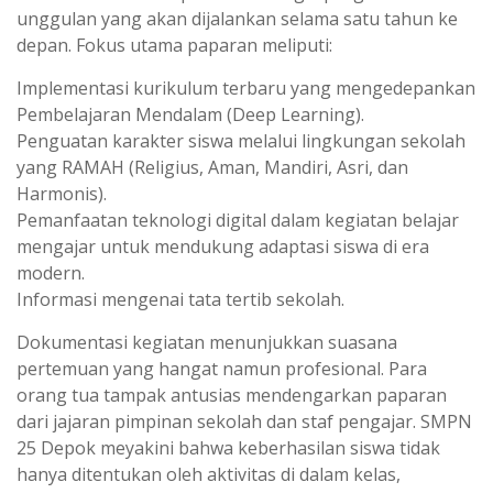
unggulan yang akan dijalankan selama satu tahun ke
depan. Fokus utama paparan meliputi:
Implementasi kurikulum terbaru yang mengedepankan
Pembelajaran Mendalam (Deep Learning).
Penguatan karakter siswa melalui lingkungan sekolah
yang RAMAH (Religius, Aman, Mandiri, Asri, dan
Harmonis).
Pemanfaatan teknologi digital dalam kegiatan belajar
mengajar untuk mendukung adaptasi siswa di era
modern.
Informasi mengenai tata tertib sekolah.
Dokumentasi kegiatan menunjukkan suasana
pertemuan yang hangat namun profesional. Para
orang tua tampak antusias mendengarkan paparan
dari jajaran pimpinan sekolah dan staf pengajar. SMPN
25 Depok meyakini bahwa keberhasilan siswa tidak
hanya ditentukan oleh aktivitas di dalam kelas,