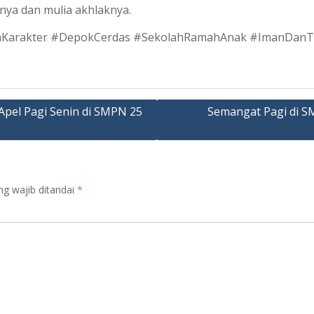
lnya dan mulia akhlaknya.
nKarakter #DepokCerdas #SekolahRamahAnak #ImanDan
Apel Pagi Senin di SMPN 25
Semangat Pagi di S
ng wajib ditandai
*