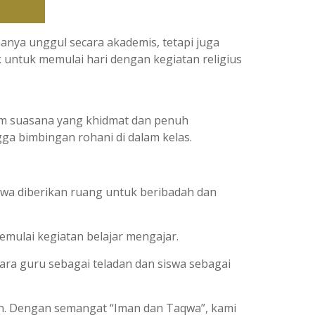
nya unggul secara akademis, tetapi juga
k untuk memulai hari dengan kegiatan religius
lam suasana yang khidmat dan penuh
ngga bimbingan rohani di dalam kelas.
iswa diberikan ruang untuk beribadah dan
emulai kegiatan belajar mengajar.
ara guru sebagai teladan dan siswa sebagai
n. Dengan semangat “Iman dan Taqwa”, kami