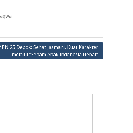
Taqwa
MPN 25 Depok: Sehat Jasmani, Kuat Karakter
melalui “Senam Anak Indonesia Hebat”