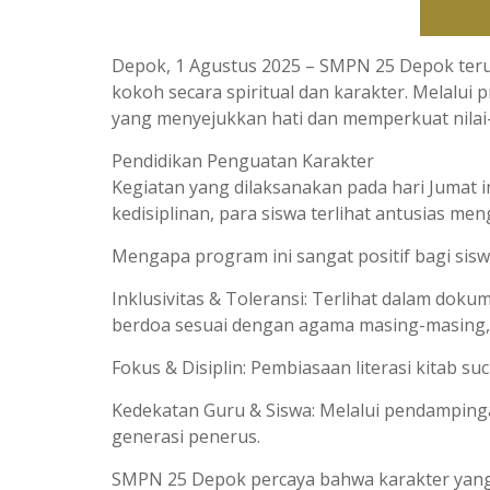
Depok, 1 Agustus 2025 – SMPN 25 Depok teru
kokoh secara spiritual dan karakter. Melalui
yang menyejukkan hati dan memperkuat nilai-n
Pendidikan Penguatan Karakter
Kegiatan yang dilaksanakan pada hari Jumat
kedisiplinan, para siswa terlihat antusias me
Mengapa program ini sangat positif bagi si
Inklusivitas & Toleransi: Terlihat dalam dok
berdoa sesuai dengan agama masing-masing, 
Fokus & Disiplin: Pembiasaan literasi kitab 
Kedekatan Guru & Siswa: Melalui pendampinga
generasi penerus.
SMPN 25 Depok percaya bahwa karakter yang