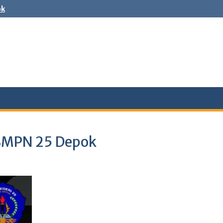
ok
 SMPN 25 Depok