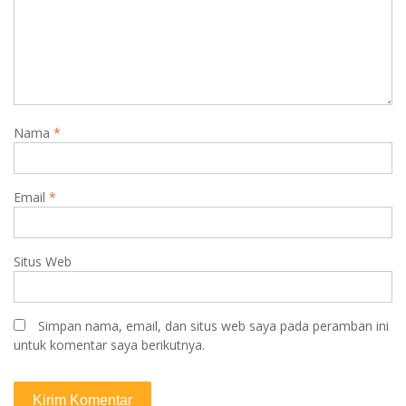
Nama
*
Email
*
Situs Web
Simpan nama, email, dan situs web saya pada peramban ini
untuk komentar saya berikutnya.