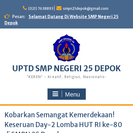
Skip
to
(021) 7638893
smpn25depok@gmail.com
content
Pesan:
Selamat Datang Di Website SMP Negeri 25
Depok
UPTD SMP NEGERI 25 DEPOK
"KEREN" – Kreatif, Religius, Nasionalis-
Menu
Kobarkan Semangat Kemerdekaan!
Keseruan Day-2 Lomba HUT RI ke-80