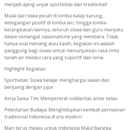
menjadi ajang unjuk sportivitas dan kreativitas!
Mulai dari tawa pecah di lomba balap karung,
ketegangan positif di lomba lari, hingga lomba
ketangkasan lainnya, seluruh siswa dan guru menyatu
dalam semangat nasionalisme yang membara. Tidak
hanya soal menang atau kalah, kegiatan ini adalah
panggung bagi siswa untuk menunjukkan rasa cinta
tanah air melalui cara yang suportif dan ceria.
Highlight Kegiatan:
Sportivitas: Siswa belajar menghargai lawan dan
berjuang dengan jujur.
Kerja Sama Tim: Mempererat solidaritas antar kelas.
Pelestarian Budaya: Menghidupkan kembali permainan
tradisional Indonesia di era modern.
Mari terus melaju untuk Indonesia Maju! Bangga