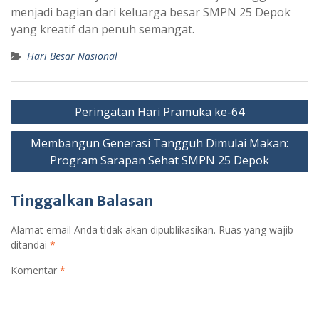
menjadi bagian dari keluarga besar SMPN 25 Depok
yang kreatif dan penuh semangat.
Hari Besar Nasional
Navigasi
Peringatan Hari Pramuka ke-64
pos
Membangun Generasi Tangguh Dimulai Makan:
Program Sarapan Sehat SMPN 25 Depok
Tinggalkan Balasan
Alamat email Anda tidak akan dipublikasikan.
Ruas yang wajib
ditandai
*
Komentar
*