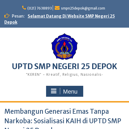
Skip
to
(021) 7638893
smpn25depok@gmail.com
content
Pesan:
Selamat Datang Di Website SMP Negeri 25
Depok
UPTD SMP NEGERI 25 DEPOK
"KEREN" – Kreatif, Religius, Nasionalis-
Menu
Membangun Generasi Emas Tanpa
Narkoba: Sosialisasi KAIH di UPTD SMP