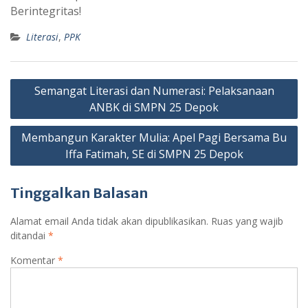
Berintegritas!
Literasi
,
PPK
Navigasi
Semangat Literasi dan Numerasi: Pelaksanaan
pos
ANBK di SMPN 25 Depok
Membangun Karakter Mulia: Apel Pagi Bersama Bu
Iffa Fatimah, SE di SMPN 25 Depok
Tinggalkan Balasan
Alamat email Anda tidak akan dipublikasikan.
Ruas yang wajib
ditandai
*
Komentar
*