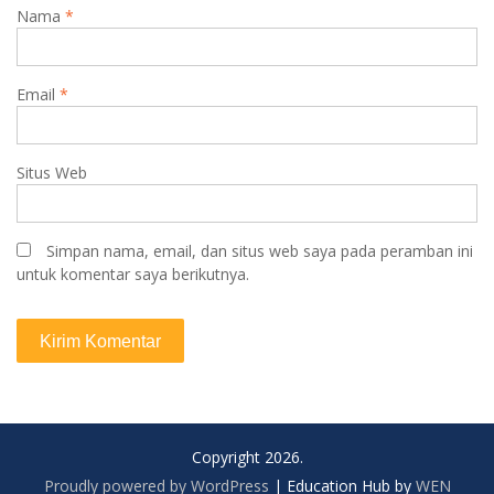
Nama
*
Email
*
Situs Web
Simpan nama, email, dan situs web saya pada peramban ini
untuk komentar saya berikutnya.
Copyright 2026.
Proudly powered by WordPress
|
Education Hub by
WEN