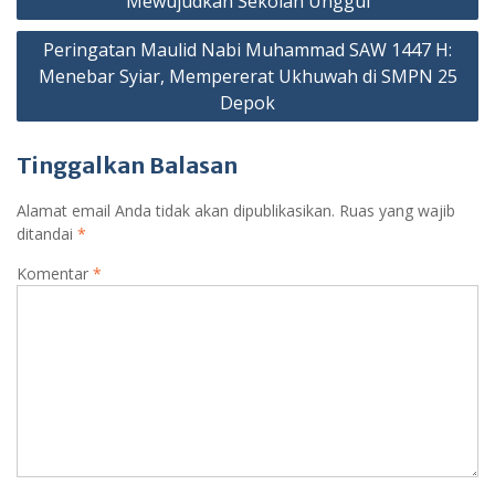
Mewujudkan Sekolah Unggul
Peringatan Maulid Nabi Muhammad SAW 1447 H:
Menebar Syiar, Mempererat Ukhuwah di SMPN 25
Depok
Tinggalkan Balasan
Alamat email Anda tidak akan dipublikasikan.
Ruas yang wajib
ditandai
*
Komentar
*