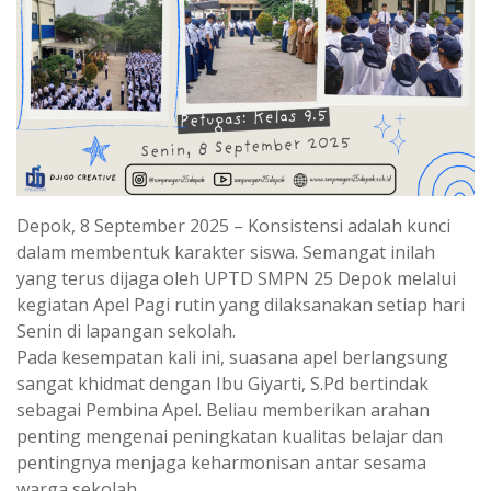
Depok, 8 September 2025 – Konsistensi adalah kunci
dalam membentuk karakter siswa. Semangat inilah
yang terus dijaga oleh UPTD SMPN 25 Depok melalui
kegiatan Apel Pagi rutin yang dilaksanakan setiap hari
Senin di lapangan sekolah.
Pada kesempatan kali ini, suasana apel berlangsung
sangat khidmat dengan Ibu Giyarti, S.Pd bertindak
sebagai Pembina Apel. Beliau memberikan arahan
penting mengenai peningkatan kualitas belajar dan
pentingnya menjaga keharmonisan antar sesama
warga sekolah.