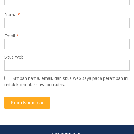
Nama
*
Email
*
Situs Web
Simpan nama, email, dan situs web saya pada peramban ini
untuk komentar saya berikutnya.