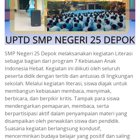
SMP Negeri 25 Depok melaksanakan kegiatan Literasi
sebagai bagian dari program 7 Kebiasaan Anak
Indonesia Hebat. Kegiatan ini diikuti oleh seluruh
peserta didik dengan tertib dan antusias di lingkungan
sekolah. Melalui kegiatan literasi, siswa diajak untuk
membangun kebiasaan membaca, menyimak,
berbicara, dan berpikir kritis. Tampak para siswa
mendengarkan pemaparan, membaca, serta
berpartisipasi aktif dalam penyampaian materi yang
disampaikan oleh perwakilan siswa dan pendidik.
Suasana kegiatan berlangsung kondusif,
mencerminkan budaya belajar yang positif dan saling