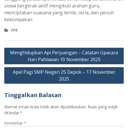
siswa bergerak aktif mengikuti arahan guru,
menciptakan suasana yang tertib, ceria, dan penuh
kekompakan.
PPK
Navigasi
Menghidupkan Api Perjuangan – Catatan Upacara
pos
Hari Pahlawan 10 November 2025
Apel Pagi SMP Negeri 25 Depok – 17 November
2025
Tinggalkan Balasan
Alamat email Anda tidak akan dipublikasikan.
Ruas yang wajib
ditandai
*
Komentar
*