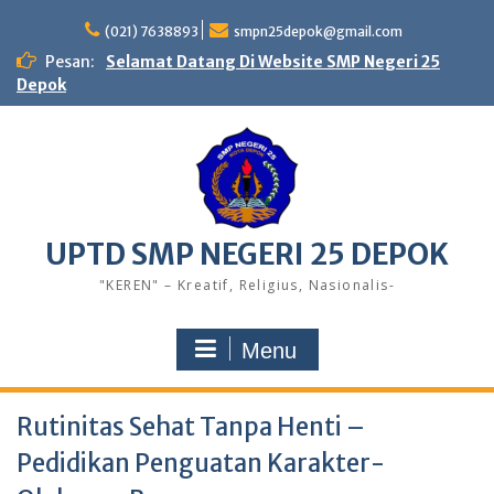
Skip
to
(021) 7638893
smpn25depok@gmail.com
content
Pesan:
Selamat Datang Di Website SMP Negeri 25
Depok
UPTD SMP NEGERI 25 DEPOK
"KEREN" – Kreatif, Religius, Nasionalis-
Menu
Rutinitas Sehat Tanpa Henti –
Pedidikan Penguatan Karakter-