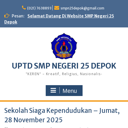
Skip
to
(021) 7638893
smpn25depok@gmail.com
content
Pesan:
Selamat Datang Di Website SMP Negeri 25
Depok
UPTD SMP NEGERI 25 DEPOK
"KEREN" – Kreatif, Religius, Nasionalis-
Menu
Sekolah Siaga Kependudukan – Jumat,
28 November 2025