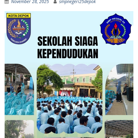
November 28, 2025
smpnegeri25depok