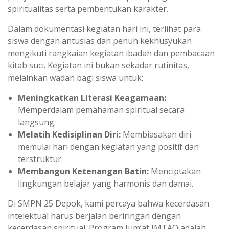
spiritualitas serta pembentukan karakter.
Dalam dokumentasi kegiatan hari ini, terlihat para
siswa dengan antusias dan penuh kekhusyukan
mengikuti rangkaian kegiatan ibadah dan pembacaan
kitab suci. Kegiatan ini bukan sekadar rutinitas,
melainkan wadah bagi siswa untuk:
Meningkatkan Literasi Keagamaan:
Memperdalam pemahaman spiritual secara
langsung.
Melatih Kedisiplinan Diri:
Membiasakan diri
memulai hari dengan kegiatan yang positif dan
terstruktur.
Membangun Ketenangan Batin:
Menciptakan
lingkungan belajar yang harmonis dan damai.
Di SMPN 25 Depok, kami percaya bahwa kecerdasan
intelektual harus berjalan beriringan dengan
kecerdasan spiritual. Program Jum’at IMTAQ adalah