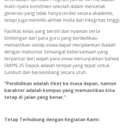
bukti nyata komitmen sekolah dalam mencetak
generasi yang tidak hanya cerdas secara akademis,
tetapi juga memiliki akhlak mulia dan integritas tinggi.
Fasilitas kelas yang bersih dan nyaman serta
bimbingan dari para guru yang berdedikasi
memastikan setiap siswa dapat menjalankan ibadah
dengan maksimal. Semangat kebersamaan yang
terpancar dari wajah para siswa menunjukkan bahwa
SMPN 25 Depok adalah tempat yang tepat untuk
tumbuh dan berkembang secara utuh.
“Pendidikan adalah tiket ke masa depan, namun
karakter adalah kompas yang memastikan kita
tetap di jalan yang benar.”
Tetap Terhubung dengan Kegiatan Kami: