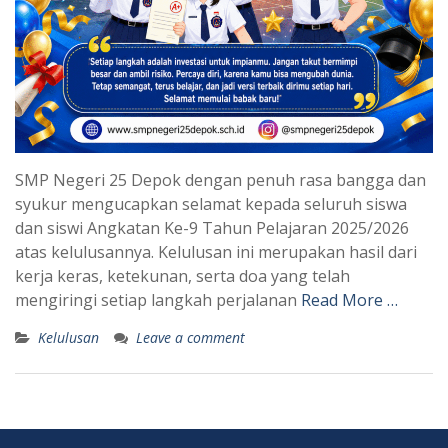
SMP Negeri 25 Depok dengan penuh rasa bangga dan
syukur mengucapkan selamat kepada seluruh siswa
dan siswi Angkatan Ke-9 Tahun Pelajaran 2025/2026
atas kelulusannya. Kelulusan ini merupakan hasil dari
kerja keras, ketekunan, serta doa yang telah
mengiringi setiap langkah perjalanan
Read More …
Kelulusan
Leave a comment