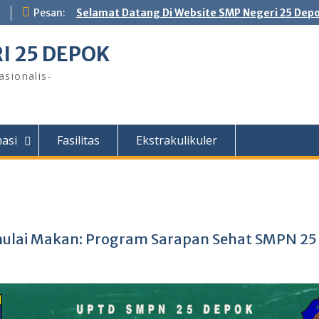
Pesan:
Selamat Datang Di Website SMP Negeri 25 Dep
I 25 DEPOK
asionalis-
asi
Fasilitas
Ekstrakulikuler
lai Makan: Program Sarapan Sehat SMPN 25