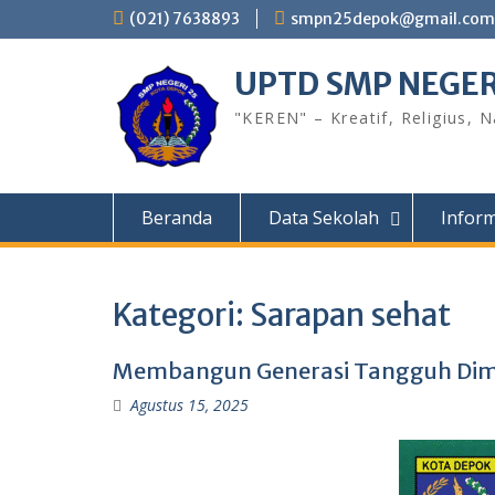
Skip
(021) 7638893
smpn25depok@gmail.com
to
content
UPTD SMP NEGER
"KEREN" – Kreatif, Religius, N
Beranda
Data Sekolah
Inform
Kategori:
Sarapan sehat
Membangun Generasi Tangguh Dimu
Agustus 15, 2025