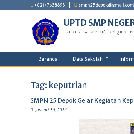
Skip
(021) 7638893
smpn25depok@gmail.com
to
content
UPTD SMP NEGER
"KEREN" – Kreatif, Religius, N
Beranda
Data Sekolah
Inform
Tag:
keputrian
SMPN 25 Depok Gelar Kegiatan Kepu
Januari 30, 2026