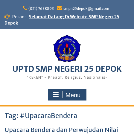
Skip
to
(021) 7638893
smpn25depok@gmail.com
content
Pesan:
Selamat Datang Di Website SMP Negeri 25
Depok
UPTD SMP NEGERI 25 DEPOK
"KEREN" – Kreatif, Religius, Nasionalis-
Menu
Tag:
#UpacaraBendera
Upacara Bendera dan Perwujudan Nilai