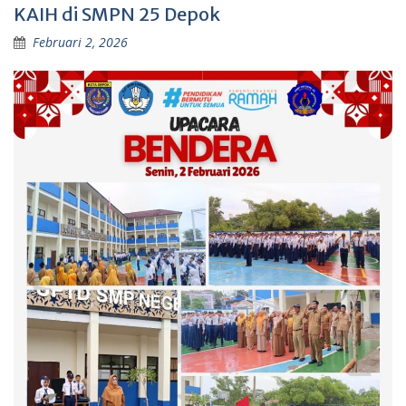
KAIH di SMPN 25 Depok
Februari 2, 2026