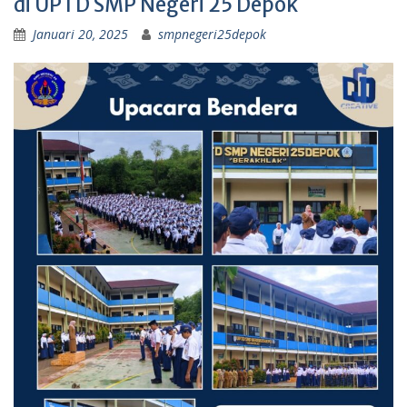
di UPTD SMP Negeri 25 Depok
Januari 20, 2025
smpnegeri25depok