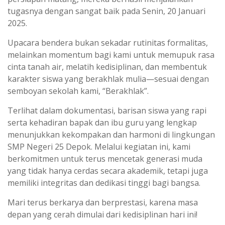
tugasnya dengan sangat baik pada Senin, 20 Januari
2025.
Upacara bendera bukan sekadar rutinitas formalitas,
melainkan momentum bagi kami untuk memupuk rasa
cinta tanah air, melatih kedisiplinan, dan membentuk
karakter siswa yang berakhlak mulia—sesuai dengan
semboyan sekolah kami, “Berakhlak”.
Terlihat dalam dokumentasi, barisan siswa yang rapi
serta kehadiran bapak dan ibu guru yang lengkap
menunjukkan kekompakan dan harmoni di lingkungan
SMP Negeri 25 Depok. Melalui kegiatan ini, kami
berkomitmen untuk terus mencetak generasi muda
yang tidak hanya cerdas secara akademik, tetapi juga
memiliki integritas dan dedikasi tinggi bagi bangsa.
Mari terus berkarya dan berprestasi, karena masa
depan yang cerah dimulai dari kedisiplinan hari ini!