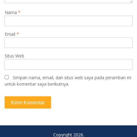
Nama
*
Email
*
Situs Web
Simpan nama, email, dan situs web saya pada peramban ini
untuk komentar saya berikutnya.
Copyright 2026.