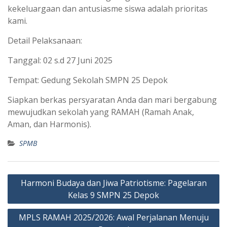
kekeluargaan dan antusiasme siswa adalah prioritas
kami.
Detail Pelaksanaan:
Tanggal: 02 s.d 27 Juni 2025
Tempat: Gedung Sekolah SMPN 25 Depok
Siapkan berkas persyaratan Anda dan mari bergabung
mewujudkan sekolah yang RAMAH (Ramah Anak,
Aman, dan Harmonis).
SPMB
Navigasi
Harmoni Budaya dan Jiwa Patriotisme: Pagelaran
pos
Kelas 9 SMPN 25 Depok
MPLS RAMAH 2025/2026: Awal Perjalanan Menuju