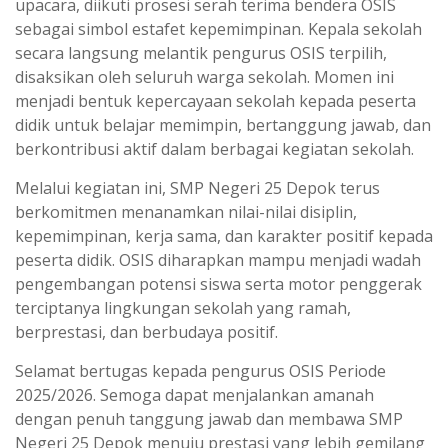
upacara, diikuti prosesi serah terima bendera OSIS
sebagai simbol estafet kepemimpinan. Kepala sekolah
secara langsung melantik pengurus OSIS terpilih,
disaksikan oleh seluruh warga sekolah. Momen ini
menjadi bentuk kepercayaan sekolah kepada peserta
didik untuk belajar memimpin, bertanggung jawab, dan
berkontribusi aktif dalam berbagai kegiatan sekolah.
Melalui kegiatan ini, SMP Negeri 25 Depok terus
berkomitmen menanamkan nilai-nilai disiplin,
kepemimpinan, kerja sama, dan karakter positif kepada
peserta didik. OSIS diharapkan mampu menjadi wadah
pengembangan potensi siswa serta motor penggerak
terciptanya lingkungan sekolah yang ramah,
berprestasi, dan berbudaya positif.
Selamat bertugas kepada pengurus OSIS Periode
2025/2026. Semoga dapat menjalankan amanah
dengan penuh tanggung jawab dan membawa SMP
Negeri 25 Depok menuju prestasi yang lebih gemilang