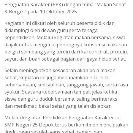
Penguatan Karakter (PPK) dengan tema “Makan Sehat
& Bergizi” pada 10 Oktober 2025.
Kegiatan ini diikuti oleh seluruh peserta didik dan
didampingi oleh dewan guru serta tenaga
kependidikan. Melalui kegiatan makan bersama, siswa
diajak untuk mengenal pentingnya konsumsi makanan
bergizi seimbang yang terdiri dari karbohidrat, protein,
sayur, dan buah sebagai bagian dari gaya hidup sehat.
Selain meningkatkan kesadaran akan pola makan
sehat, kegiatan ini juga menanamkan nilai-nilai
kebersamaan, kedisiplinan, tanggung jawab, serta rasa
syukur. Suasana kebersamaan tampak jelas ketika
siswa dan guru duduk bersama, saling berinteraksi,
dan menikmati bekal sehat yang telah disiapkan.
Melalui kegiatan Pendidikan Penguatan Karakter ini,
SMP Negeri 25 Depok terus berkomitmen menciptakan
lingkungan sekolah yang sehat, ramah, dan