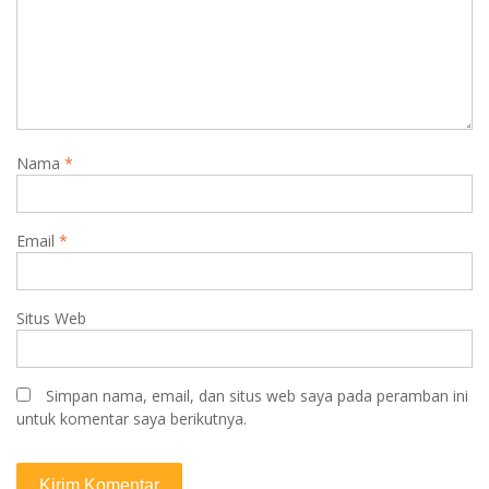
Nama
*
Email
*
Situs Web
Simpan nama, email, dan situs web saya pada peramban ini
untuk komentar saya berikutnya.