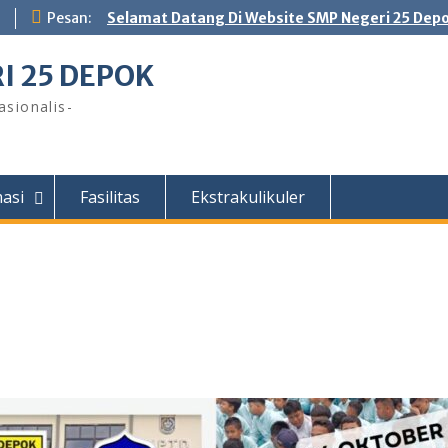
Pesan:
Selamat Datang Di Website SMP Negeri 25 Dep
I 25 DEPOK
asionalis-
asi
Fasilitas
Ekstrakulikuler