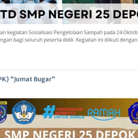
 kegiatan Sosialisasi Pengelolaan Sampah pada 24 Oktobe
gan bagi seluruh peserta didik. Kegiatan ini diikuti denga
PK) “Jumat Bugar”