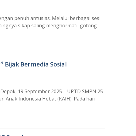
an penuh antusias. Melalui berbagai sesi
ntingnya sikap saling menghormati, gotong
 Bijak Bermedia Sosial
l Depok, 19 September 2025 – UPTD SMPN 25
n Anak Indonesia Hebat (KAIH). Pada hari