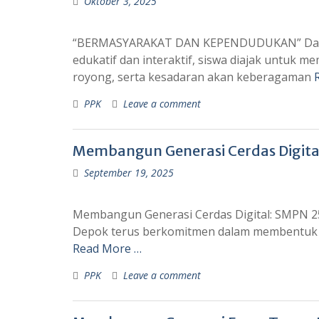
Oktober 3, 2025
“BERMASYARAKAT DAN KEPENDUDUKAN” Dalam ra
edukatif dan interaktif, siswa diajak untuk
royong, serta kesadaran akan keberagaman
PPK
Leave a comment
Membangun Generasi Cerdas Digital
September 19, 2025
Membangun Generasi Cerdas Digital: SMPN 2
Depok terus berkomitmen dalam membentuk kar
Read More …
PPK
Leave a comment